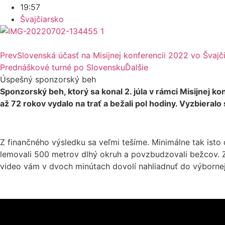
19:57
Švajčiarsko
Prev
Slovenská účasť na Misijnej konferencii 2022 vo Švajč
Prednáškové turné po Slovensku
Ďalšie
Úspešný sponzorský beh
Sponzorský beh, ktorý sa konal 2. júla v rámci Misijnej 
až 72 rokov vydalo na trať a bežali pol hodiny. Vyzbieral
Z finančného výsledku sa veľmi tešíme. Minimálne tak isto 
lemovali 500 metrov dlhý okruh a povzbudzovali bežcov. Z
video vám v dvoch minútach dovolí nahliadnuť do výbornej