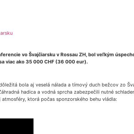
iarsku
konferencie vo Švajčiarsku v Rossau ZH, bol veľkým úspec
o sa viac ako 35 000 CHF (36 000 eur).
dôležitá bola aj veselá nálada a tímový duch bežcov zo Šva
áhradná hadica a vodná sprcha zabezpečili nutné schladen
 atmosféry, ktorá počas sponzorského behu vládla: