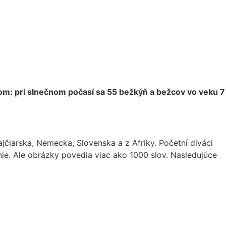
hom: pri slnečnom počasí sa 55 bežkýň a bežcov vo veku 7
jčiarska, Nemecka, Slovenska a z Afriky. Početní diváci
ie. Ale obrázky povedia viac ako 1000 slov. Nasledujúce