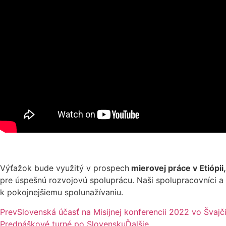
Výťažok bude využitý v prospech
mierovej práce v Etiópii
pre úspešnú rozvojovú spoluprácu. Naši spolupracovníci a p
k pokojnejšiemu spolunažívaniu.
Prev
Slovenská účasť na Misijnej konferencii 2022 vo Švajč
Prednáškové turné po Slovensku
Ďalšie