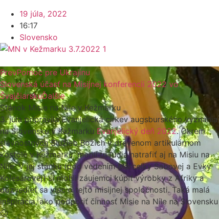
19 júla, 2022
16:17
Slovensko
Prev
Pomoc pre Ukrajinu
Slovenská účasť na Misijnej konferencii 2022 vo
Švajčiarsku
Ďalšie
Stánok Misie na Níle v Kežmarku
3. júla pripravila Evanjelická cirkev augsburského vyznania
na Slovensku v Kežmarku
Evanjelický deň 2022
. Okrem
slávnostných Služieb Božích v drevenom artikulárnom
kostole v Kežmarku, mohli tu ľudia natrafiť aj na Misiu na
Níle. V jej stánku (pod vedením Marcelky Sabovej a Evky
Kolesárovej) si mohli záujemci kúpiť výrobky z Afriky a
dozvedieť sa viac o tejto misijnej spoločnosti. Taká malá
inšpirácia, ako podporiť činnosť Misie na Níle na Slovensku
🙂