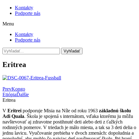
Kontakty
Podporte nás
Menu
Kontakty
Podporte nás
Vyhľadať
Eritrea
Prev
Kongo
Etiópia
Ďalšie
Eritrea
V
Eritrei
podporuje Misia na Níle od roku 1963
základnú školu
Adi Quala
. Škola je spojená s internátom, vďaka ktorému ju môžu
navštevovať aj zdravotne postihnuté deti alebo deti z ťažkých
rodinných pomerov. V triedach je málo miesta, a tak sa 3 deti delia o
jednu lavicu. Vyučovanie prebieha v dvoch zmenách: dopoludnia a
popoludní, aby mohlo čo najviac detí navštevovať školu. Pri hraní