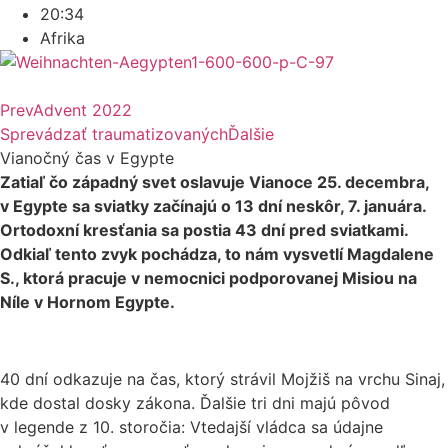
20:34
Afrika
Prev
Advent 2022
Sprevádzať traumatizovaných
Ďalšie
Vianočný čas v Egypte
Zatiaľ čo západný svet oslavuje Vianoce 25. decembra,
v Egypte sa sviatky začínajú o 13 dní neskôr, 7. januára.
Ortodoxní kresťania sa postia 43 dní pred sviatkami.
Odkiaľ tento zvyk pochádza, to nám vysvetlí Magdalene
S., ktorá pracuje v nemocnici podporovanej Misiou na
Níle v Hornom Egypte.
40 dní odkazuje na čas, ktorý strávil Mojžiš na vrchu Sinaj,
kde dostal dosky zákona. Ďalšie tri dni majú pôvod
v legende z 10. storočia: Vtedajší vládca sa údajne