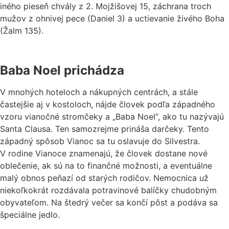
iného pieseň chvály z 2. Mojžišovej 15, záchrana troch
mužov z ohnivej pece (Daniel 3) a uctievanie živého Boha
(Žalm 135).
Baba Noel prichádza
V mnohých hoteloch a nákupných centrách, a stále
častejšie aj v kostoloch, nájde človek podľa západného
vzoru vianočné stromčeky a „Baba Noel“, ako tu nazývajú
Santa Clausa. Ten samozrejme prináša darčeky. Tento
západný spôsob Vianoc sa tu oslavuje do Silvestra.
V rodine Vianoce znamenajú, že človek dostane nové
oblečenie, ak sú na to finančné možnosti, a eventuálne
malý obnos peňazí od starých rodičov. Nemocnica už
niekoľkokrát rozdávala potravinové balíčky chudobným
obyvateľom. Na štedrý večer sa končí pôst a podáva sa
špeciálne jedlo.