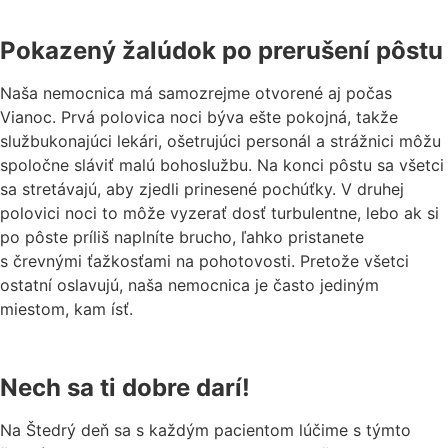
Pokazený žalúdok po prerušení pôstu
Naša nemocnica má samozrejme otvorené aj počas
Vianoc. Prvá polovica noci býva ešte pokojná, takže
službukonajúci lekári, ošetrujúci personál a strážnici môžu
spoločne sláviť malú bohoslužbu. Na konci pôstu sa všetci
sa stretávajú, aby zjedli prinesené pochúťky. V druhej
polovici noci to môže vyzerať dosť turbulentne, lebo ak si
po pôste príliš naplníte brucho, ľahko pristanete
s črevnými ťažkosťami na pohotovosti. Pretože všetci
ostatní oslavujú, naša nemocnica je často jediným
miestom, kam ísť.
Nech sa ti dobre darí!
Na Štedrý deň sa s každým pacientom lúčime s týmto