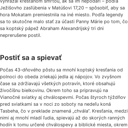
vyhrážal kresťanom smrťou, ak sa im nepodarí – podľa
Ježišovho zasľúbenia v Matúšovi 17,20 – spôsobiť, aby sa
hora Mokatam premiestnila na iné miesto. Podľa legendy
sa to skutočne malo stať za účasti Panny Márie po tom, čo
sa koptský pápež Abraham Alexandrijský tri dni
neprerušene postil.
Postiť sa a spievať
Počas 43-dňového pôstu sa mnohí koptský kresťania od
polnoci do obeda zriekajú jedla aj nápojov. Vo zvyšnom
čase sa zdržiavajú všetkých potravín, ktoré obsahujú
živočíšnu bielkovinu. Okrem toho sa pripravujú na
Vianočné sviatky aj chválospevmi. Počas štyroch týždňov
pred sviatkami sa v noci zo soboty na nedeľu koná
Tasbeha, čo v preklade znamená „chvála“. Kresťania, medzi
nimi aj mnohí mladí ľudia, spievajú až do skorých ranných
hodín k tomu určené chválospevy a biblické miesta, okrem