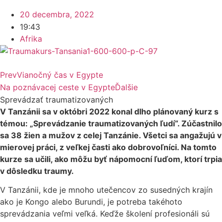
20 decembra, 2022
19:43
Afrika
Prev
Vianočný čas v Egypte
Na poznávacej ceste v Egypte
Ďalšie
Sprevádzať traumatizovaných
V Tanzánii sa v októbri 2022 konal dlho plánovaný kurz s
témou: „Sprevádzanie traumatizovaných ľudí“. Zúčastnilo
sa 38 žien a mužov z celej Tanzánie. Všetci sa angažujú v
mierovej práci, z veľkej časti ako dobrovoľníci. Na tomto
kurze sa učili, ako môžu byť nápomocní ľuďom, ktorí trpia
v dôsledku traumy.
V Tanzánii, kde je mnoho utečencov zo susedných krajín
ako je Kongo alebo Burundi, je potreba takéhoto
sprevádzania veľmi veľká. Keďže školení profesionáli sú