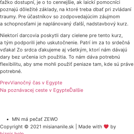
ťažko dostupní, je o to cennejšie, ak laickí pomocníci
poznajú dôležité základy, na ktoré treba dbať pri zvládaní
traumy. Pre účastníkov so zodpovedajúcim záujmom
a schopnosťami je naplánovaný ďalší, nadstavbový kurz.
Niektorí darcovia poskytli dary cielene pre tento kurz,
a tým podporili jeho uskutočnenie. Patrí im za to srdečná
vďaka! Zo srdca ďakujeme aj všetkým, ktorí nám dávajú
dary bez určenia ich použitia. To nám dáva potrebnú
flexibilitu, aby sme mohli použiť peniaze tam, kde sú práve
potrebné.
Prev
Vianočný čas v Egypte
Na poznávacej ceste v Egypte
Ďalšie
MN má pečať ZEWO
Copyright © 2021 misiananile.sk | Made with
by
biznis.help