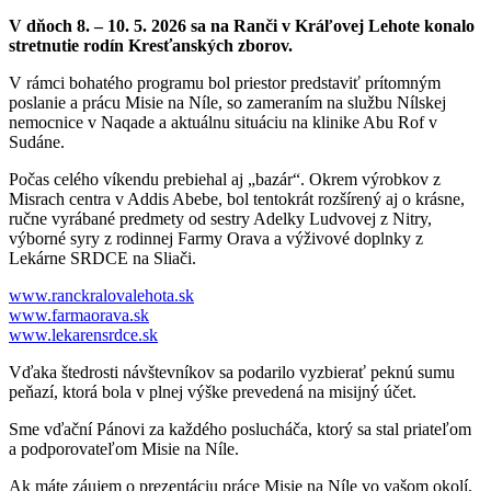
V dňoch 8. – 10. 5. 2026 sa na Ranči v Kráľovej Lehote konalo
stretnutie rodín Kresťanských zborov.
V rámci bohatého programu bol priestor predstaviť prítomným
poslanie a prácu Misie na Níle, so zameraním na službu Nílskej
nemocnice v Naqade a aktuálnu situáciu na klinike Abu Rof v
Sudáne.
Počas celého víkendu prebiehal aj „bazár“. Okrem výrobkov z
Misrach centra v Addis Abebe, bol tentokrát rozšírený aj o krásne,
ručne vyrábané predmety od sestry Adelky Ludvovej z Nitry,
výborné syry z rodinnej Farmy Orava a výživové doplnky z
Lekárne SRDCE na Sliači.
www.ranckralovalehota.sk
www.farmaorava.sk
www.lekarensrdce.sk
Vďaka štedrosti návštevníkov sa podarilo vyzbierať peknú sumu
peňazí, ktorá bola v plnej výške prevedená na misijný účet.
Sme vďační Pánovi za každého poslucháča, ktorý sa stal priateľom
a podporovateľom Misie na Níle.
Ak máte záujem o prezentáciu práce Misie na Níle vo vašom okolí,