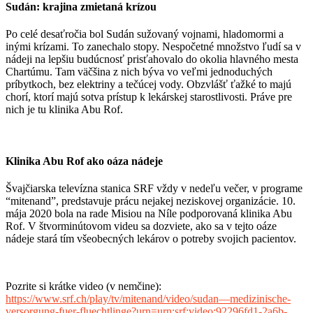
Sudán: krajina zmietaná krízou
Po celé desaťročia bol Sudán sužovaný vojnami, hladomormi a
inými krízami. To zanechalo stopy. Nespočetné množstvo ľudí sa v
nádeji na lepšiu budúcnosť prisťahovalo do okolia hlavného mesta
Chartúmu. Tam väčšina z nich býva vo veľmi jednoduchých
príbytkoch, bez elektriny a tečúcej vody. Obzvlášť ťažké to majú
chorí, ktorí majú sotva prístup k lekárskej starostlivosti. Práve pre
nich je tu klinika Abu Rof.
Klinika Abu Rof ako oáza nádeje
Švajčiarska televízna stanica SRF vždy v nedeľu večer, v programe
“mitenand”, predstavuje prácu nejakej neziskovej organizácie. 10.
mája 2020 bola na rade Misiou na Níle podporovaná klinika Abu
Rof. V štvorminútovom videu sa dozviete, ako sa v tejto oáze
nádeje stará tím všeobecných lekárov o potreby svojich pacientov.
Pozrite si krátke video (v nemčine):
https://www.srf.ch/play/tv/mitenand/video/sudan—medizinische-
versorgung-fuer-fluechtlinge?urn=urn:srf:video:92296fd1-2a6b-