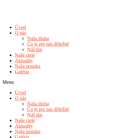
Úvod
O nás
Naša úloha
Čo je pre nás dôležité
Náš tím
Naše ciele
Aktuality
Naša ponuka
Galéria
Menu
Úvod
O nás
Naša úloha
Čo je pre nás dôležité
Náš tím
Naše ciele
Aktuality
Naša ponuka
Galéria