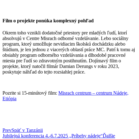
Film o projekte ponúka komplexný pohľad
Okrem toho vznikli dodatočné priestory pre mladých ľudí, ktorí
absolvujú v Centre Misrach odborné vzdelávanie. Lebo sociálny
program, ktorý umožňuje nevidiacim školskú dochádzku alebo
štúdium, je len jednou z viacerých oblastí práce MC. Patrí k tomu aj
obsiahly program odborného vzdelávania a dlhodobé pracovné
miesta pre ľudí so zdravotným postihnutím. Dojímavý film o
projekte, ktorý natočil filmár Damian Derungs v roku 2023,
poskytuje náhľad do tejto rozsiahlej práce.
Pozrite si 15-minútový film:
Misrach centrum – centrum Nádeje,
Etiópia
Prev
Späť v Tanzánii
Jubilejná konferencia 4.-6.7.2025 „Príbehy nádeje“
Ďalšie