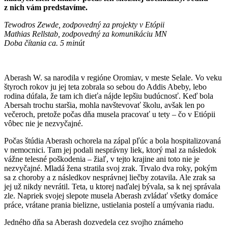
z nich vám predstavíme.
Tewodros Zewde, zodpovedný za projekty v Etópii
Mathias Rellstab, zodpovedný za komunikáciu MN
Doba čítania ca. 5 minút
Aberash W. sa narodila v regióne Oromiav, v meste Selale. Vo veku
štyroch rokov ju jej teta zobrala so sebou do Addis Abeby, lebo
rodina dúfala, že tam ich dieťa nájde lepšiu budúcnosť. Keď bola
Abersah trochu staršia, mohla navštevovať školu, avšak len po
večeroch, pretože počas dňa musela pracovať u tety – čo v Etiópii
vôbec nie je nezvyčajné.
Počas štúdia Aberash ochorela na zápal pľúc a bola hospitalizovaná
v nemocnici. Tam jej podali nesprávny liek, ktorý mal za následok
vážne telesné poškodenia – žiaľ, v tejto krajine ani toto nie je
nezvyčajné. Mladá žena stratila svoj zrak. Trvalo dva roky, pokým
sa z choroby a z následkov nesprávnej liečby zotavila. Ale zrak sa
jej už nikdy nevrátil. Teta, u ktorej naďalej bývala, sa k nej správala
zle. Napriek svojej slepote musela Aberash zvládať všetky domáce
práce, vrátane prania bielizne, ustielania postelí a umývania riadu.
Jedného dňa sa Aberash dozvedela cez svojho známeho