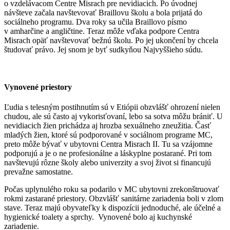
o vzdelávacom Centre Misrach pre nevidiacich. Po úvodnej
návšteve začala navštevovať Braillovu školu a bola prijatá do
sociálneho programu. Dva roky sa učila Braillovo písmo
v amharčine a angličtine. Teraz môže vďaka podpore Centra
Misrach opäť navštevovať bežnú školu. Po jej ukončení by chcela
študovať právo. Jej snom je byť sudkyňou Najvyššieho súdu.
Vynovené priestory
Ľudia s telesným postihnutím sú v Etiópii obzvlášť ohrození nielen
chudou, ale sú často aj vykorisťovaní, lebo sa sotva môžu brániť. U
nevidiacich žien prichádza aj hrozba sexuálneho zneužitia. Časť
mladých žien, ktoré sú podporované v sociálnom programe MC,
preto môže bývať v ubytovni Centra Misrach II. Tu sa vzájomne
podporujú a je o ne profesionálne a láskyplne postarané. Pri tom
navštevujú rôzne školy alebo univerzity a svoj život si financujú
prevažne samostatne.
Počas uplynulého roku sa podarilo v MC ubytovni zrekonštruovať
rokmi zastarané priestory. Obzvlášť sanitárne zariadenia boli v zlom
stave. Teraz majú obyvateľky k dispozícii jednoduché, ale účelné a
hygienické toalety a sprchy. Vynovené bolo aj kuchynské
zariadenie.