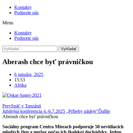
Kontakty
Podporte nás
Menu
Kontakty
Podporte nás
Vyhľadať
Aberash chce byť právničkou
6 januára, 2025
15:53
Afrika
Prev
Späť v Tanzánii
Jubilejná konferencia 4.-6.7.2025 „Príbehy nádeje“
Ďalšie
Aberash chce byť právničkou
Sociálny program Centra Misrach podporuje 50 nevidiacich
mladých žien a mužov počas ich školskej dochádzky. Jednu