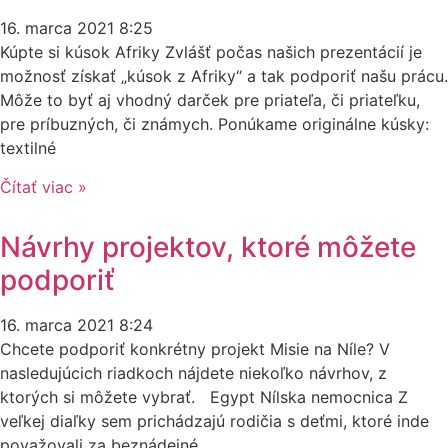
16. marca 2021
8:25
Kúpte si kúsok Afriky Zvlášť počas našich prezentácií je
možnosť získať „kúsok z Afriky“ a tak podporiť našu prácu.
Môže to byť aj vhodný darček pre priateľa, či priateľku,
pre príbuzných, či známych. Ponúkame originálne kúsky:
textilné
Čítať viac »
Návrhy projektov, ktoré môžete
podporiť
16. marca 2021
8:24
Chcete podporiť konkrétny projekt Misie na Níle? V
nasledujúcich riadkoch nájdete niekoľko návrhov, z
ktorých si môžete vybrať. Egypt Nílska nemocnica Z
veľkej diaľky sem prichádzajú rodičia s deťmi, ktoré inde
považovali za beznádejné