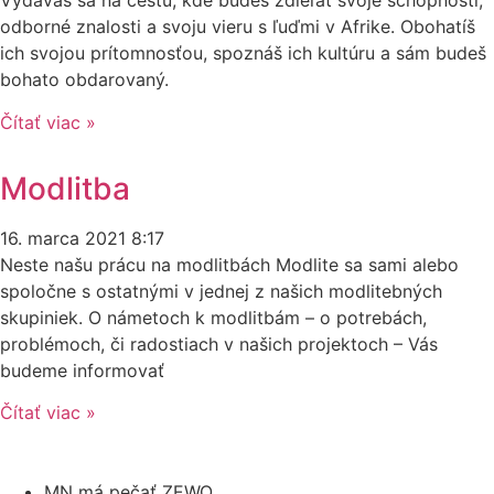
Vydávaš sa na cestu, kde budeš zdieľať svoje schopnosti,
odborné znalosti a svoju vieru s ľuďmi v Afrike. Obohatíš
ich svojou prítomnosťou, spoznáš ich kultúru a sám budeš
bohato obdarovaný.
Čítať viac »
Modlitba
16. marca 2021
8:17
Neste našu prácu na modlitbách Modlite sa sami alebo
spoločne s ostatnými v jednej z našich modlitebných
skupiniek. O námetoch k modlitbám – o potrebách,
problémoch, či radostiach v našich projektoch – Vás
budeme informovať
Čítať viac »
MN má pečať ZEWO