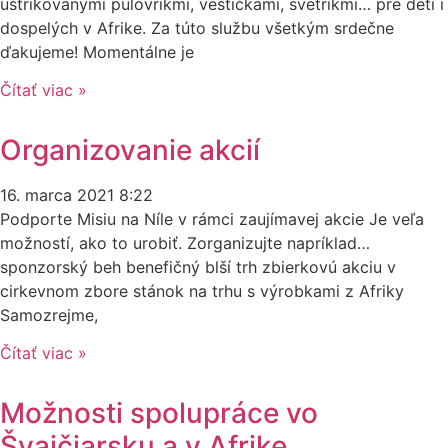
uštrikovanými pulóvrikmi, vestičkami, svetríkmi… pre deti i
dospelých v Afrike. Za túto službu všetkým srdečne
ďakujeme! Momentálne je
Čítať viac »
Organizovanie akcií
16. marca 2021
8:22
Podporte Misiu na Níle v rámci zaujímavej akcie Je veľa
možností, ako to urobiť. Zorganizujte napríklad…
sponzorský beh benefičný blší trh zbierkovú akciu v
cirkevnom zbore stánok na trhu s výrobkami z Afriky
Samozrejme,
Čítať viac »
Možnosti spolupráce vo
Švajčiarsku a v Afrike