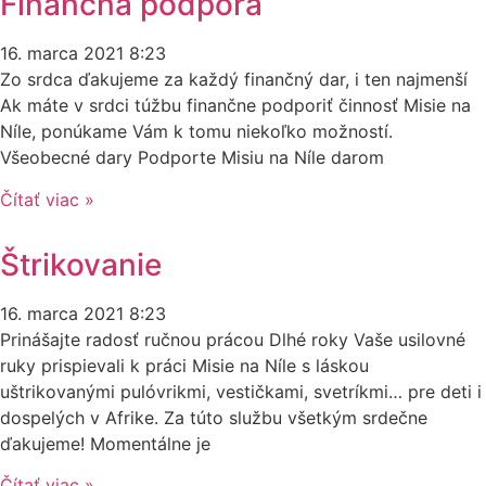
Finančná podpora
16. marca 2021
8:23
Zo srdca ďakujeme za každý finančný dar, i ten najmenší
Ak máte v srdci túžbu finančne podporiť činnosť Misie na
Níle, ponúkame Vám k tomu niekoľko možností.
Všeobecné dary Podporte Misiu na Níle darom
Čítať viac »
Štrikovanie
16. marca 2021
8:23
Prinášajte radosť ručnou prácou Dlhé roky Vaše usilovné
ruky prispievali k práci Misie na Níle s láskou
uštrikovanými pulóvrikmi, vestičkami, svetríkmi… pre deti i
dospelých v Afrike. Za túto službu všetkým srdečne
ďakujeme! Momentálne je
Čítať viac »