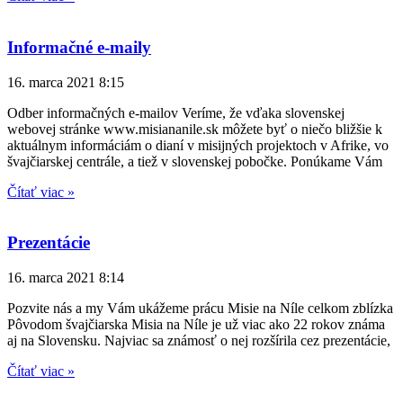
Informačné e-maily
16. marca 2021
8:15
Odber informačných e-mailov Veríme, že vďaka slovenskej
webovej stránke www.misiananile.sk môžete byť o niečo bližšie k
aktuálnym informáciám o dianí v misijných projektoch v Afrike, vo
švajčiarskej centrále, a tiež v slovenskej pobočke. Ponúkame Vám
Čítať viac »
Prezentácie
16. marca 2021
8:14
Pozvite nás a my Vám ukážeme prácu Misie na Níle celkom zblízka
Pôvodom švajčiarska Misia na Níle je už viac ako 22 rokov známa
aj na Slovensku. Najviac sa známosť o nej rozšírila cez prezentácie,
Čítať viac »