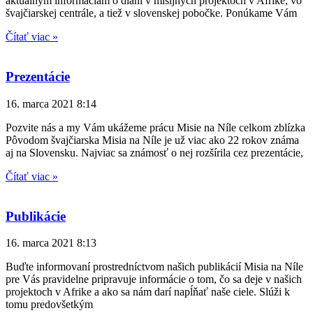
aktuálnym informáciám o dianí v misijných projektoch v Afrike, vo
švajčiarskej centrále, a tiež v slovenskej pobočke. Ponúkame Vám
Čítať viac »
Prezentácie
16. marca 2021
8:14
Pozvite nás a my Vám ukážeme prácu Misie na Níle celkom zblízka
Pôvodom švajčiarska Misia na Níle je už viac ako 22 rokov známa
aj na Slovensku. Najviac sa známosť o nej rozšírila cez prezentácie,
Čítať viac »
Publikácie
16. marca 2021
8:13
Buďte informovaní prostredníctvom našich publikácií Misia na Níle
pre Vás pravidelne pripravuje informácie o tom, čo sa deje v našich
projektoch v Afrike a ako sa nám darí napĺňať naše ciele. Slúži k
tomu predovšetkým