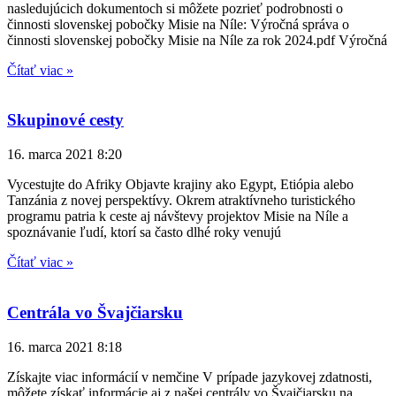
nasledujúcich dokumentoch si môžete pozrieť podrobnosti o
činnosti slovenskej pobočky Misie na Níle: Výročná správa o
činnosti slovenskej pobočky Misie na Níle za rok 2024.pdf Výročná
Čítať viac »
Skupinové cesty
16. marca 2021
8:20
Vycestujte do Afriky Objavte krajiny ako Egypt, Etiópia alebo
Tanzánia z novej perspektívy. Okrem atraktívneho turistického
programu patria k ceste aj návštevy projektov Misie na Níle a
spoznávanie ľudí, ktorí sa často dlhé roky venujú
Čítať viac »
Centrála vo Švajčiarsku
16. marca 2021
8:18
Získajte viac informácií v nemčine V prípade jazykovej zdatnosti,
môžete získať informácie aj z našej centrály vo Švajčiarsku na